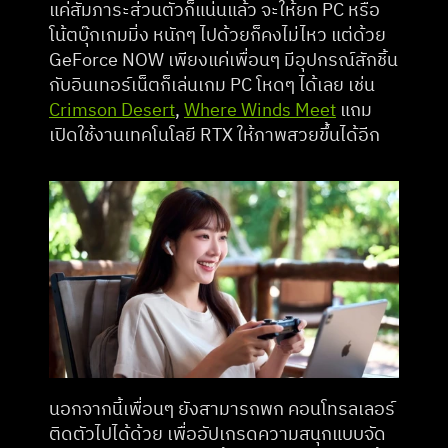
แค่สัมภาระส่วนตัวก็แน่นแล้ว จะให้ยก PC หรือ
โน้ตบุ๊กเกมมิ่ง หนักๆ ไปด้วยก็คงไม่ไหว แต่ด้วย 
GeForce NOW เพียงแค่เพื่อนๆ มีอุปกรณ์สักชิ้น 
กับอินเทอร์เน็ตก็เล่นเกม PC โหดๆ ได้เลย เช่น 
Crimson Desert
, 
Where Winds Meet
 แถม
เปิดใช้งานเทคโนโลยี RTX ให้ภาพสวยขึ้นได้อีก
นอกจากนี้เพื่อนๆ ยังสามารถพก คอนโทรลเลอร์ 
ติดตัวไปได้ด้วย เพื่ออัปเกรดความสนุกแบบจัด