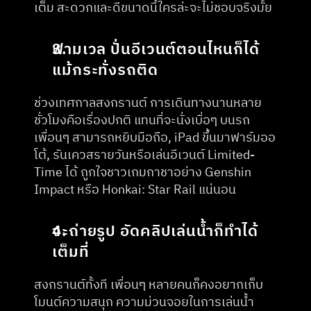
เต็ม สะดวกและดีขนาดนี้ใครล่ะจะไม่ชอบจริงมั้ย
ฟามเวล ปั่นอีเวนต์ตอนไหนก็ได้ 
แม้กระทั่งรถติด
ช่วงเทศกาลสงกรานต์ การเดินทางนานหลาย
ชั่วโมงคือเรื่องปกติ แทนที่จะนั่งเบื่อๆ บนรถ 
เพื่อนๆ สามารถหยิบมือถือ, iPad ขึ้นมาฟาร์มออ
โต้, รันเควสรายวันหรือเล่นอีเวนต์ Limited-
Time ได้ ถูกใจชาวเกมกาชาอย่าง Genshin 
Impact หรือ Honkai: Star Rail แน่นอน
จะถ่ายรูป อัดคลิปเล่นน้ำก็ทำได้
เต็มที่
สงกรานต์ทั้งที เพื่อนๆ หลายคนก็คงอยากเก็บ
โมนต์ความสนุก ความม่วนจอยในการเล่นน้ำ 