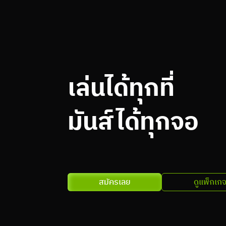
เล่นได้ทุกที่ 
มันส์ได้ทุกจอ
Force NOW powered by bro.game ยกระดับอุปกรณ์ในมือคุณ
็นเกมมิ่งพีซีสุดแรง เล่นเกมสเป็กเทพ กราฟิกจัดเต็ม 
่ต้องติดตั้งเกมให้หนักเครื่อง พร้อมเล่นได้ทุกที่ มันส์ได้ทุกจอ
สมัครเลย
ดูแพ็กเก