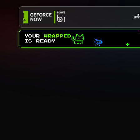
แพ็
YOUR 
WRAPPED
IS READY