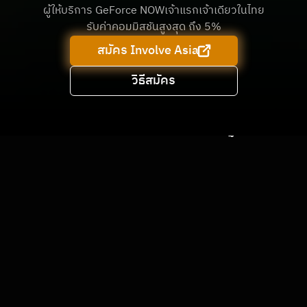
ผู้ให้บริการ GeForce NOWเจ้าแรกเจ้าเดียวในไทย
รับค่าคอมมิสชันสูงสุด ถึง 5%
สมัคร Involve Asia
วิธีสมัคร
bro.game Affiliate คืออะไร
เป็นโปรแกรมที่ช่วยให้คุณสร้างรายได้แบบง่ายๆ เพียงแค่แชร์
ลิงก์ จากนั้นคุณก็สร้างคอนเทนต์บน Social Media และแปะ
ลิงก์เราเข้าไป โดยคุณจะได้ค่าคอมมิชชัน เมื่อมีคนซื้อแพ็กเกจ 
GeForce NOW สำเร็จจากลิงก์ของคุณ
สิทธิประโยชน์
ทีมงานสนับสนุน
เก็บข้อมูล
จ่ายค่าคอม
โดยเฉพาะ
แบบ Real-Time
ตรงเวลา