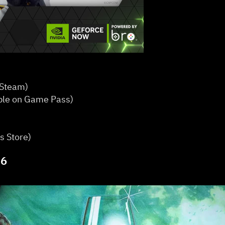
team)   
le on Game Pass)   
 
s Store)
26