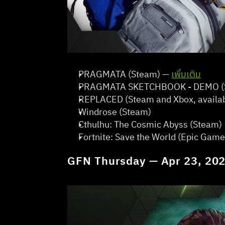
PRAGMATA (Steam) — 
เพิ่มเติม
PRAGMATA SKETCHBOOK - DEMO (S
REPLACED (Steam and Xbox, availab
Windrose (Steam)
Cthulhu: The Cosmic Abyss (Steam)  
Fortnite: Save the World (Epic Game
GFN Thursday — Apr 23, 20