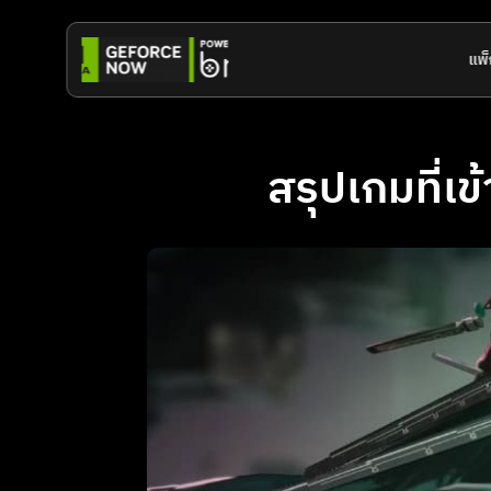
แพ็
สรุปเกมที่