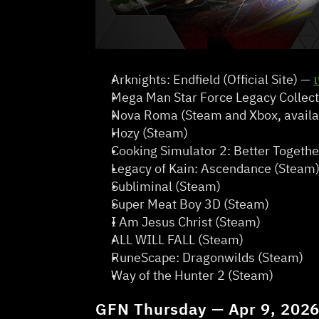
Arknights: Endfield (Official Site) — 
เ
Mega Man Star Force Legacy Collecti
Nova Roma (Steam and Xbox, availa
Hozy (Steam)   
Cooking Simulator 2: Better Together
Legacy of Kain: Ascendance (Steam) 
Subliminal (Steam)   
Super Meat Boy 3D (Steam)   
I Am Jesus Christ (Steam)   
ALL WILL FALL (Steam)
RuneScape: Dragonwilds (Steam)   
Way of the Hunter 2 (Steam)   
GFN Thursday — Apr 9, 202