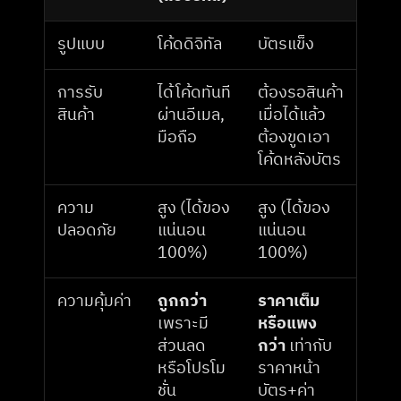
รูปแบบ
โค้ดดิจิทัล
บัตรแข็ง
การรับ
ได้โค้ดทันที
ต้องรอสินค้า 
สินค้า
ผ่านอีเมล, 
เมื่อได้แล้ว
มือถือ
ต้องขูดเอา
โค้ดหลังบัตร
ความ
สูง (ได้ของ
สูง (ได้ของ
ปลอดภัย
แน่นอน 
แน่นอน 
100%)
100%)
ความคุ้มค่า
ถูกกว่า
ราคาเต็ม
เพราะมี
หรือแพง
ส่วนลด
กว่า
 เท่ากับ
หรือโปรโม
ราคาหน้า
ชั่น
บัตร+ค่า