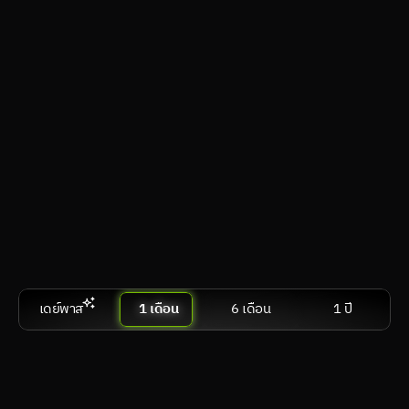
วีอาร์
visionOS, Android XR, SteamVR
คอมตั้งโต๊ะ & แล็ปท็อป
Windows, macOS, Linux
สมาร์ตทีวี & แอนดรอยด์ทีวี
webOS, Tizen OS, Google TV / Android TV
เปรีย
สมัครเลย
เดย์พาส
1 เดือน
6 เดือน
1 ปี
Performance
฿ 599