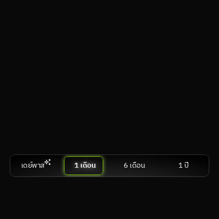
วีอาร์
visionOS, Android XR, SteamVR
คอมตั้งโต๊ะ & แล็ปท็อป
Windows, macOS, Linux
สมาร์ตทีวี & แอนดรอยด์ทีวี
webOS, Tizen OS, Google TV / Android TV
เปรีย
สมัครเลย
เดย์พาส
1 เดือน
6 เดือน
1 ปี
Performance
฿ 599