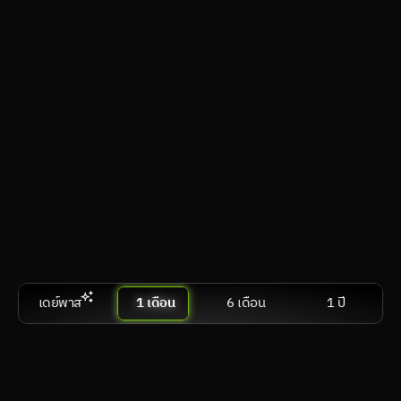
วีอาร์
visionOS, Android XR, SteamVR
คอมตั้งโต๊ะ & แล็ปท็อป
Windows, macOS, Linux
สมาร์ตทีวี & แอนดรอยด์ทีวี
webOS, Tizen OS, Google TV / Android TV
เปรีย
สมัครเลย
เดย์พาส
1 เดือน
6 เดือน
1 ปี
Performance
฿ 599