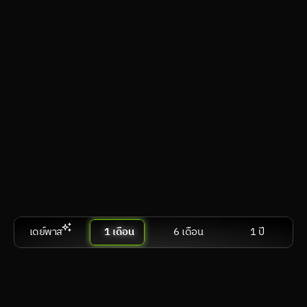
วีอาร์
visionOS, Android XR, SteamVR
คอมตั้งโต๊ะ & แล็ปท็อป
Windows, macOS, Linux
สมาร์ตทีวี & แอนดรอยด์ทีวี
webOS, Tizen OS, Google TV / Android TV
เปรีย
สมัครเลย
เดย์พาส
1 เดือน
6 เดือน
1 ปี
Performance
฿ 599