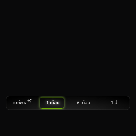
วีอาร์
visionOS, Android XR, SteamVR
คอมตั้งโต๊ะ & แล็ปท็อป
Windows, macOS, Linux
สมาร์ตทีวี & แอนดรอยด์ทีวี
webOS, Tizen OS, Google TV / Android TV
เปรีย
สมัครเลย
เดย์พาส
1 เดือน
6 เดือน
1 ปี
Performance
฿ 599