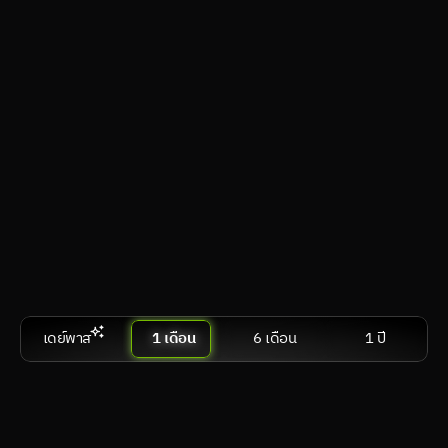
วีอาร์
visionOS, Android XR, SteamVR
คอมตั้งโต๊ะ & แล็ปท็อป
Windows, macOS, Linux
สมาร์ตทีวี & แอนดรอยด์ทีวี
webOS, Tizen OS, Google TV / Android TV
เปรีย
สมัครเลย
เดย์พาส
1 เดือน
6 เดือน
1 ปี
Performance
฿ 599